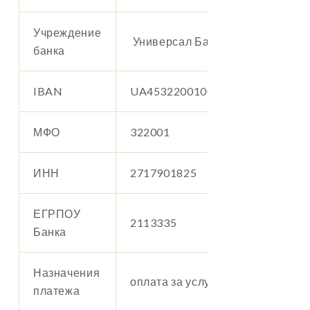
Учреждение
Универсал Банк (monobank)
банка
IBAN
UA453220010000026003300003
МФО
322001
ИНН
2717901825
ЕГРПОУ
2113335
Банка
Назначения
оплата за услуги проживания
платежа