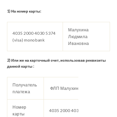
3 чел.
1300 грн.
1) На номер карты:
1200 грн.
1 чел.
Малухина
4035 2000 4030 5374
Людмила
(visa) monobank
Ивановна
2 чел.
1200 грн.
Апартаменты
2) Или же на карточный счет, использовав реквизиты
делюкс
данной карты :
3 чел.
1300 грн.
Получатель
ФЛП Малухина Людмила Ивано
платежа
1400 грн.
4 чел.
Номер
4035 2000 4030 5374
карты