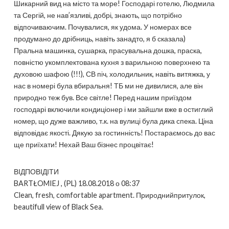
Шикарний вид на місто та море! Господарі готелю, Людмила
та Сергій, не нав’язливі, добрі, знають, що потрібно
відпочиваючим. Почувалися, як удома. У номерах все
продумано до дрібниць, навіть занадто, я б сказала)
Пральна машинка, сушарка, прасувальна дошка, праска,
повністю укомплектована кухня з варильною поверхнею та
духовою шафою (!!!), СВ піч, холодильник, навіть витяжка, у
нас в номері була вбиральня! ТБ ми не дивилися, але він
природно теж був. Все світле! Перед нашим приїздом
господарі включили кондиціонер і ми зайшли вже в остиглий
номер, що дуже важливо, т.к. на вулиці була дика спека. Ціна
відповідає якості. Дякую за гостинність! Постараємось до вас
ще приїхати! Нехай Ваш бізнес процвітає!
ВІДПОВІДІТИ
BARTŁOMIEJ , (PL) 18.08.2018 о 08:37
Clean, fresh, comfortable apartment. Природнийпритулок,
beautifull view of Black Sea.