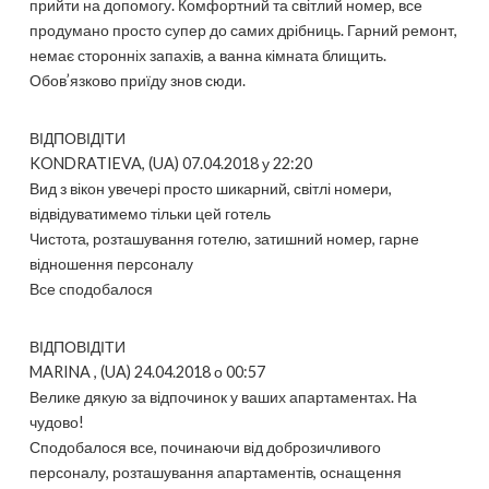
прийти на допомогу. Комфортний та світлий номер, все
продумано просто супер до самих дрібниць. Гарний ремонт,
немає сторонніх запахів, а ванна кімната блищить.
Обов’язково приїду знов сюди.
ВІДПОВІДІТИ
KONDRATIEVA, (UA) 07.04.2018 у 22:20
Вид з вікон увечері просто шикарний, світлі номери,
відвідуватимемо тільки цей готель
Чистота, розташування готелю, затишний номер, гарне
відношення персоналу
Все сподобалося
ВІДПОВІДІТИ
MARINA , (UA) 24.04.2018 о 00:57
Велике дякую за відпочинок у ваших апартаментах. На
чудово!
Сподобалося все, починаючи від доброзичливого
персоналу, розташування апартаментів, оснащення