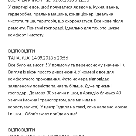
У квартирі є все, щоб почуватися як вдома. Кухня, ванна,
гардеробна, пральна машина, кондиціонер. Ідеальна
чистота, тиша, територія, що охороняється. Все нове після
ремонту. Приємні господарі. Ідеально для тих, хто шукає
комфорт і чистоту.
ВІДПОВІДІТИ
ТАНА , (UA) 14.09.2018 о 20:56
Все було на висоті!! У прямому та переносному значенні :).
Вигляд із вікон просто дивовижний. У номері є все для
комфортного проживання. Фото номера відповідає
заявленому повністю та навіть більше. Дуже приємні
господарі. До моря 30 хвилин пішки, в Аркадію близько 40
хвилин (можна і транспортом, але ми ним не
користувалися). У центр їздили на таксі, хоча напевно можна
і пішки… Обов’язково приїдемо ще!
ВІДПОВІДІТИ