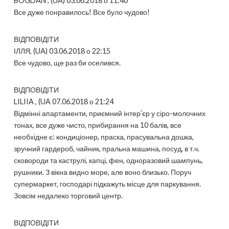
BOGDAN , (UA) 03.06.2018 о 11:40
Все дуже понравилось! Все було чудово!
ВІДПОВІДІТИ
ІЛЛЯ, (UA) 03.06.2018 о 22:15
Все чудово, ще раз би оселився.
ВІДПОВІДІТИ
LILIIA , (UA 07.06.2018 о 21:24
Відмінні апартаменти, приємний інтер’єр у сіро-молочних
тонах, все дуже чисто, прибирання на 10 балів, все
необхідне є: кондиціонер, праска, прасувальна дошка,
зручний гардероб, чайник, пральна машина, посуд, в т.ч.
сковороди та каструлі, капці, фен, одноразовий шампунь,
рушники. З вікна видно море, але воно близько. Поруч
супермаркет, господарі підкажуть місце для паркування.
Зовсім недалеко торговий центр.
ВІДПОВІДІТИ