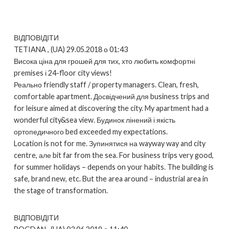
ВІДПОВІДІТИ
TETIANA , (UA) 29.05.2018 о 01:43
Висока ціна для грошей для тих, хто любить комфортні
premises і 24-floor city views!
Реально friendly staff / property managers. Clean, fresh,
comfortable apartment. Досвідчений для business trips and
for leisure aimed at discovering the city. My apartment had a
wonderful city&sea view. Будинок лінений і якість
ортопедичного bed exceeded my expectations.
Location is not for me. Зупинятися на wayway way and city
centre, але bit far from the sea. For business trips very good,
for summer holidays – depends on your habits. The building is
safe, brand new, etc. But the area around – industrial area in
the stage of transformation.
ВІДПОВІДІТИ