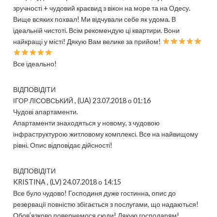
зручності + чудовий краєвид з вікон на море та на Одесу.
Вище всяких похвал! Ми відчували себе як удома. В
ідеальній чистоті. Всім рекомендую ці квартири. Вони
найкращі у місті! Дякую Вам велике за прийом!
Все ідеально!
ВІДПОВІДІТИ
ІГОР ЛІСОВСЬКИЙ , (UA) 23.07.2018 о 01:16
Чудові апартаменти.
Апартаменти знаходяться у новому, з чудовою
інфраструктурою житловому комплексі. Все на найвищому
рівні. Опис відповідає дійсності!
ВІДПОВІДІТИ
KRISTINA , (LV) 24.07.2018 о 14:15
Все було чудово! Господиня дуже гостинна, опис до
резервації повністю збігається з послугами, що надаються!
Обов’язково повернемося сюди! Дякую господарям!