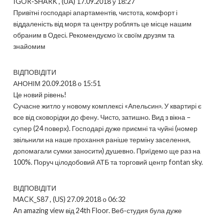
IGOR-SHARK , (UA) 17.09.2018 у 18:27
Привітні господарі апартаментів, чистота, комфорт і
віддаленість від моря та центру роблять це місце нашим
обраним в Одесі. Рекомендуємо їх своїм друзям та
знайомим
ВІДПОВІДІТИ
АНОНІМ 20.09.2018 о 15:51
Це новий рівень!
Сучасне житло у новому комплексі «Апельсин». У квартирі є
все від сковорідки до фену. Чисто, затишно. Вид з вікна –
супер (24 поверх). Господарі дуже приємні та чуйні (номер
звільнили на наше прохання раніше терміну заселення,
допомагали сумки заносити) душевно. Приїдемо ще раз на
100%. Поруч цілодобовий АТБ та торговий центр fontan sky.
ВІДПОВІДІТИ
MACK_S87 , (US) 27.09.2018 о 06:32
An amazing view від 24th Floor. Веб-студия була дуже