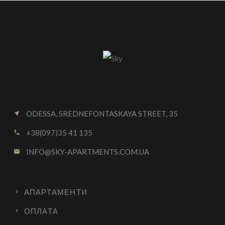
ODESSA, SREDNEFONTASKAYA STREET, 35
near_me
+38(097)35 41 135
call
INFO@SKY-APARTMENTS.COM.UA
email
АПАРТАМЕНТИ
ОПЛАТА