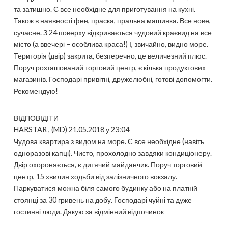
та затишно. Є все необхідне для приготування на кухні.
Також в наявності фен, праска, пральна машинка. Все нове,
сучасне. З 24 поверху відкривається чудовий краєвид на все
місто (а ввечері – особлива краса!) І, звичайно, видно море.
Територія (двір) закрита, безперечно, це величезний плюс.
Поруч розташований торговий центр, є кілька продуктових
магазинів. Господарі привітні, дружелюбні, готові допомогти.
Рекомендую!
ВІДПОВІДІТИ
HARSTAR , (MD) 21.05.2018 у 23:04
Чудова квартира з видом на море. Є все необхідне (навіть
одноразові капці). Чисто, прохолодно завдяки кондиціонеру.
Двір охороняється, є дитячий майданчик. Поруч торговий
центр, 15 хвилин ходьби від залізничного вокзалу.
Паркуватися можна біля самого будинку або на платній
стоянці за 30 гривень на добу. Господарі чуйні та дуже
гостинні люди. Дякую за відмінний відпочинок