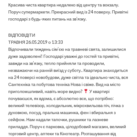
Красива чиста квартира недалеко від центру та вокзалу.
Поруч супермаркети. Прекрасний вид із 24 поверху. Привітні
господарі з будь-яких питань на зв’язку.
ВІДПОВІДІТИ
ТРАВНЯ 26.05.2019 о 13:33
Відпочивали тиждень сім’єю на травневі свята, залишилися
дуже задоволені! Господарі уважні до гостей та привітні,
завжди на зв’язку, тепло прийняли та проводили,
незважаючи на ранній виїзд у суботу.. Квартира знаходиться
на 24 поверсі новобудови, дуже світла та ідеально чиста, вся
Сантехніка та побутова техніка Нова і свіже. Вид на місто
приголомшливий, навіть море видно?
У квартирі
почуваєшся, як вдома, є абсолютно все, що потрібно:
великий телевізор, холодильник, мікрохвильова піч, пічка з
духовкою, посуд, пральна машинка, фен і вбиральня з
сейфом. Нам надали тапочки, рушники та лазневе
приладдя. Поруч є парковка, цілодобовий магазин, великий
торговий центр, аптеки та Кінотеатр. Розташування від