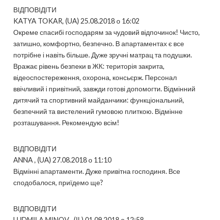
ВІДПОВІДІТИ
KATYA TOKAR, (UA) 25.08.2018 о 16:02
Окреме спасибі господарям за чудовий відпочинок! Чисто,
затишно, комфортно, безпечно. В апартаментах є все
потрібне і навіть більше. Дуже зручні матрац та подушки.
Вражає рівень безпеки в ЖК: територія закрита,
відеоспостереження, охорона, консьєрж. Персонал
ввічливий і привітний, завжди готові допомогти. Відмінний
дитячий та спортивний майданчики: функціональний,
безпечний та вистелений гумовою плиткою. Відмінне
розташування. Рекомендую всім!
ВІДПОВІДІТИ
ANNA , (UA) 27.08.2018 о 11:10
Відмінні апартаменти. Дуже привітна господиня. Все
сподобалося, приїдемо ще?
ВІДПОВІДІТИ
LUDMILA MINOV , (IL) 01.09.2018 о 12:58