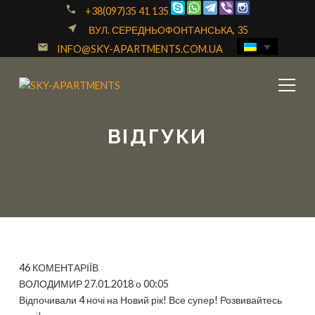
call
+38(097)35 41 135
near_me
ВУЛ. СЕРЕДНЬОФОНТАНСЬКА, 35
email
INFO@SKY-APARTMENTS.COM.UA
ВІДГУКИ
46 КОМЕНТАРІЇВ
ВОЛОДИМИР 27.01.2018 о 00:05
Відпочивали 4 ночі на Новий рік! Все супер! Розвивайтесь