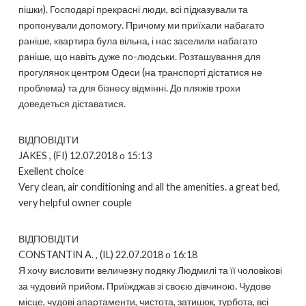
пішки). Господарі прекрасні люди, всі підказували та
пропонували допомогу. Причому ми приїхали набагато
раніше, квартира була вільна, і нас заселили набагато
раніше, що навіть дуже по-людськи. Розташування для
прогулянок центром Одеси (на транспорті дістатися не
проблема) та для бізнесу відмінні. До пляжів трохи
доведеться діставатися.
ВІДПОВІДІТИ
JAKES , (FI) 12.07.2018 о 15:13
Exellent choice
Very clean, air conditioning and all the amenities. a great bed,
very helpful owner couple
ВІДПОВІДІТИ
CONSTANTIN A. , (IL) 22.07.2018 о 16:18
Я хочу висловити величезну подяку Людмилі та її чоловікові
за чудовий прийом. Приїжджав зі своєю дівчиною. Чудове
місце, чудові апартаменти, чистота, затишок, турбота, всі