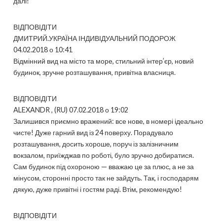
далі!
ВІДПОВІДІТИ
ДМИТРИЙ.УКРАЇНА ІНДИВІДУАЛЬНИЙ ПОДОРОЖ
04.02.2018 о 10:41
Відмінний вид на місто та море, стильний інтер’єр, новий
будинок, зручне розташування, привітна власниця.
ВІДПОВІДІТИ
ALEXANDR , (RU) 07.02.2018 о 19:02
Залишився приємно вражений: все нове, в номері ідеально
чисте! Дуже гарний вид із 24 поверху. Порадувало
розташування, досить хороше, поруч із залізничним
вокзалом, приїжджав по роботі, було зручно добиратися.
Сам будинок під охороною — вважаю це за плюс, а не за
мінусом, сторонні просто так не зайдуть. Так, і господарям
дякую, дуже привітні і гостям раді. Втім, рекомендую!
ВІДПОВІДІТИ