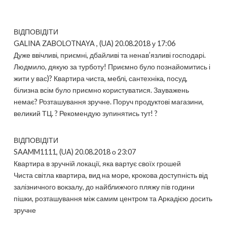
ВІДПОВІДІТИ
GALINA ZABOLOTNAYA , (UA) 20.08.2018 у 17:06
Дуже ввічливі, приємні, дбайливі та ненав’язливі господарі.
Людмило, дякую за турботу! Приємно було познайомитись і
жити у вас)? Квартира чиста, меблі, сантехніка, посуд,
білизна всім було приємно користуватися. Зауважень
немає? Розташування зручне. Поруч продуктові магазини,
великий ТЦ. ? Рекомендую зупинятись тут! ?
ВІДПОВІДІТИ
SAAMM1111, (UA) 20.08.2018 о 23:07
Квартира в зручній локації, яка вартує своїх грошей
Чиста світла квартира, вид на море, крокова доступність від
залізничного вокзалу, до найближчого пляжу пів години
пішки, розташування між самим центром та Аркадією досить
зручне